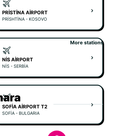
PRISTINA AIRPORT
PRISHTINA - KOSOVO
More stations
NIS AIRPORT
NIS - SERBIA
mara
SOFIA AIRPORT T2
SOFIA - BULGARIA