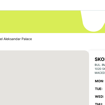
el Aleksandar Palace
SKO
BUL. 8
PAL
1020 S
MACED
MON:
TUE:
WED:
THU: