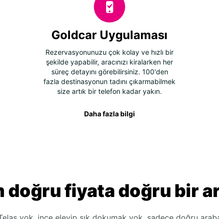
Goldcar Uygulaması
Rezervasyonunuzu çok kolay ve hızlı bir
şekilde yapabilir, aracınızı kiralarken her
süreç detayını görebilirsiniz. 100'den
fazla destinasyonun tadını çıkarmabilmek
size artık bir telefon kadar yakın.
Daha fazla bilgi
 doğru fiyata doğru bir a
Telaş yok, ince eleyip sık dokumak yok, sadece doğru arab