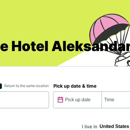
je Hotel Aleksanda
Pick up date & time
Return to the same location
I live in