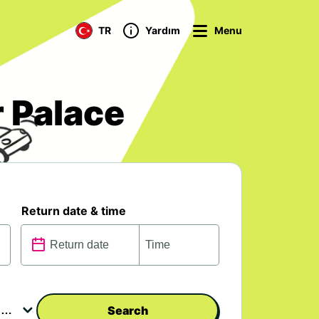
TR
Yardım
Menu
r Palace
Return date & time
Search