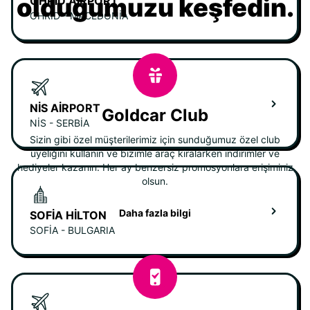
olduğumuzu keşfedin.
OHRID AIRPORT
OHRID - MACEDONIA
NIS AIRPORT
Goldcar Club
NIS - SERBIA
Sizin gibi özel müşterilerimiz için sunduğumuz özel club
üyeliğini kullanın ve bizimle araç kiralarken indirimler ve
hediyeler kazanın. Her ay benzersiz promosyonlara erişiminiz
olsun.
Daha fazla bilgi
SOFIA HILTON
SOFIA - BULGARIA