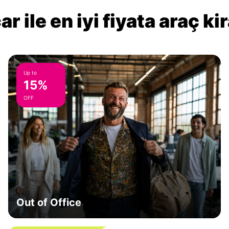
r ile en iyi fiyata araç k
Up to
15%
OFF
Out of Office