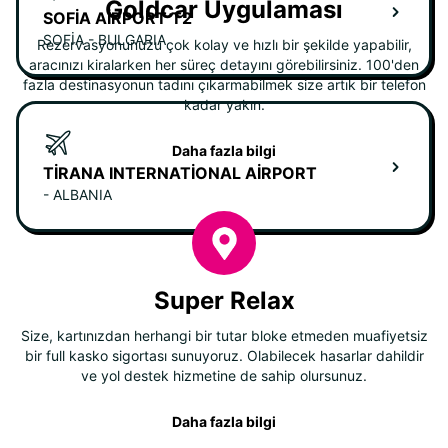
Goldcar Uygulaması
SOFIA AIRPORT T2
SOFIA - BULGARIA
Rezervasyonunuzu çok kolay ve hızlı bir şekilde yapabilir,
aracınızı kiralarken her süreç detayını görebilirsiniz. 100'den
fazla destinasyonun tadını çıkarmabilmek size artık bir telefon
kadar yakın.
Daha fazla bilgi
TIRANA INTERNATIONAL AIRPORT
- ALBANIA
Super Relax
Size, kartınızdan herhangi bir tutar bloke etmeden muafiyetsiz
bir full kasko sigortası sunuyoruz. Olabilecek hasarlar dahildir
ve yol destek hizmetine de sahip olursunuz.
Daha fazla bilgi