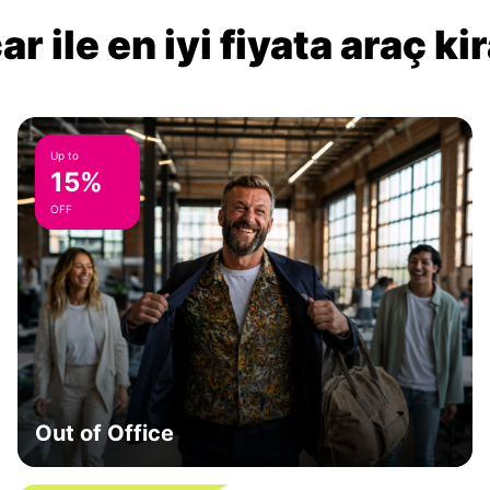
r ile en iyi fiyata araç k
Up to
15%
OFF
Out of Office