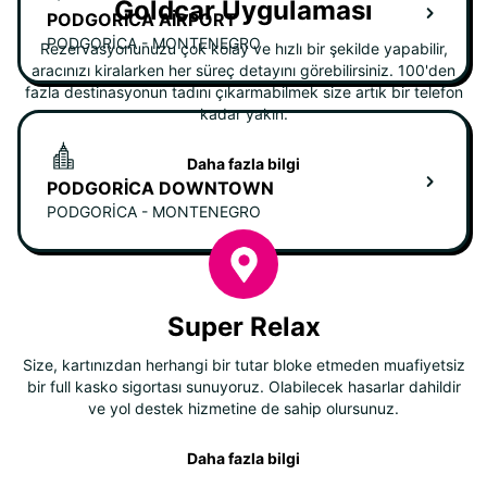
Goldcar Uygulaması
PODGORICA AIRPORT
PODGORICA - MONTENEGRO
Rezervasyonunuzu çok kolay ve hızlı bir şekilde yapabilir,
aracınızı kiralarken her süreç detayını görebilirsiniz. 100'den
fazla destinasyonun tadını çıkarmabilmek size artık bir telefon
kadar yakın.
Daha fazla bilgi
PODGORICA DOWNTOWN
PODGORICA - MONTENEGRO
Super Relax
Size, kartınızdan herhangi bir tutar bloke etmeden muafiyetsiz
bir full kasko sigortası sunuyoruz. Olabilecek hasarlar dahildir
ve yol destek hizmetine de sahip olursunuz.
Daha fazla bilgi