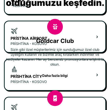
olduğumuzu keşfedin.
VLORA
- ALBANIA
PRISTINA AIRPORT
Goldcar Club
PRISHTINA - KOSOVO
Sizin gibi özel müşterilerimiz için sunduğumuz özel club
üyeliğini kullanın ve bizimle araç kiralarken indirimler ve
hediyeler kazanın. Her ay benzersiz promosyonlara erişiminiz
olsun.
Daha fazla bilgi
PRISHTINA CITY
PRISHTINA - KOSOVO