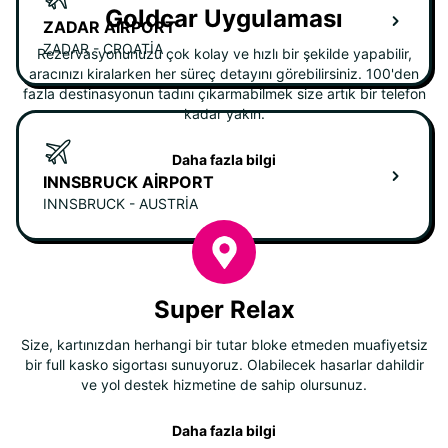
Goldcar Uygulaması
ZADAR AIRPORT
ZADAR - CROATIA
Rezervasyonunuzu çok kolay ve hızlı bir şekilde yapabilir,
aracınızı kiralarken her süreç detayını görebilirsiniz. 100'den
fazla destinasyonun tadını çıkarmabilmek size artık bir telefon
kadar yakın.
Daha fazla bilgi
INNSBRUCK AIRPORT
INNSBRUCK - AUSTRIA
Super Relax
Size, kartınızdan herhangi bir tutar bloke etmeden muafiyetsiz
bir full kasko sigortası sunuyoruz. Olabilecek hasarlar dahildir
ve yol destek hizmetine de sahip olursunuz.
Daha fazla bilgi