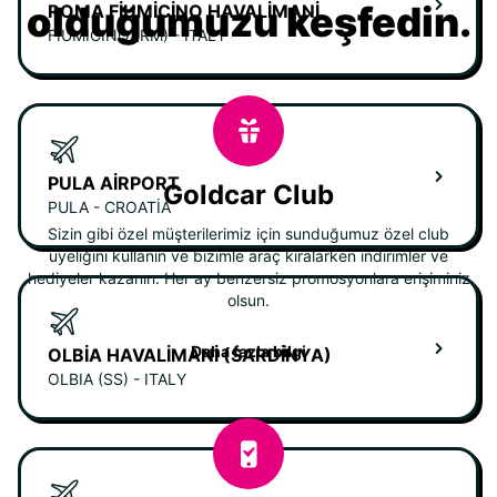
olduğumuzu keşfedin.
ROMA FIUMICINO HAVALIMANI
FIUMICINO (RM) - ITALY
PULA AIRPORT
Goldcar Club
PULA - CROATIA
Sizin gibi özel müşterilerimiz için sunduğumuz özel club
üyeliğini kullanın ve bizimle araç kiralarken indirimler ve
hediyeler kazanın. Her ay benzersiz promosyonlara erişiminiz
olsun.
Daha fazla bilgi
OLBIA HAVALIMANI (SARDINYA)
OLBIA (SS) - ITALY