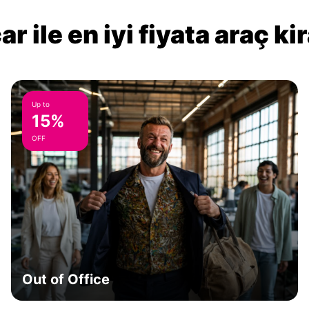
r ile en iyi fiyata araç k
Up to
15%
OFF
Out of Office