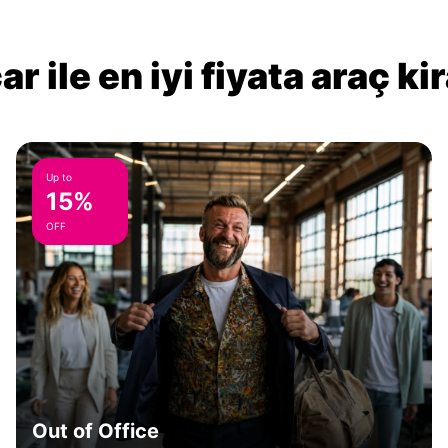
r ile en iyi fiyata araç k
Up to
15%
OFF
Out of Office