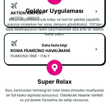
Goldcar Uygulaması
AKTION AIRPORT
AKTION - GREECE
Rezervasyonunuzu çok kolay ve hızlı bir şekilde yapabilir,
aracınızı kiralarken her süreç detayını görebilirsiniz. 100'den
fazla destinasyonun tadını çıkarmabilmek size artık bir telefon
kadar yakın.
Daha fazla bilgi
ROMA FIUMICINO HAVALIMANI
FIUMICINO (RM) - ITALY
Super Relax
Size, kartınızdan herhangi bir tutar bloke etmeden muafiyetsiz
bir full kasko sigortası sunuyoruz. Olabilecek hasarlar dahildir
ve yol destek hizmetine de sahip olursunuz.