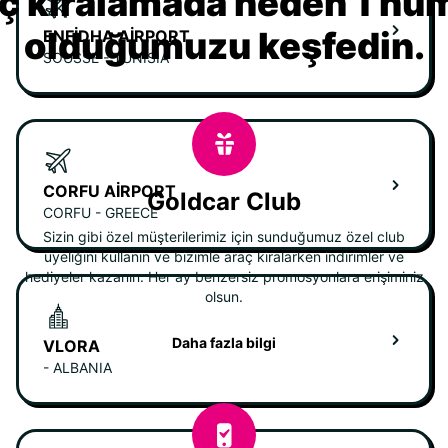
ç kiralamada neden 1 nu
olduğumuzu keşfedin.
ENFIDHA AIRPORT
SOUSSE - TUNISIA
CORFU AIRPORT
Goldcar Club
CORFU - GREECE
Sizin gibi özel müşterilerimiz için sunduğumuz özel club
üyeliğini kullanın ve bizimle araç kiralarken indirimler ve
hediyeler kazanın. Her ay benzersiz promosyonlara erişiminiz
olsun.
Daha fazla bilgi
VLORA
- ALBANIA