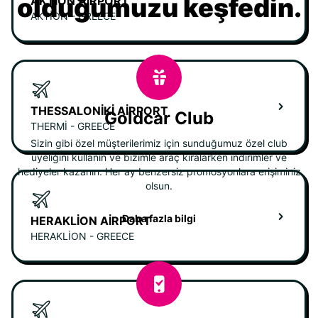
olduğumuzu keşfedin.
AKTION AIRPORT
AKTION - GREECE
THESSALONIKI AIRPORT
Goldcar Club
THERMI - GREECE
Sizin gibi özel müşterilerimiz için sunduğumuz özel club
üyeliğini kullanın ve bizimle araç kiralarken indirimler ve
hediyeler kazanın. Her ay benzersiz promosyonlara erişiminiz
olsun.
Daha fazla bilgi
HERAKLION AIRPORT
HERAKLION - GREECE