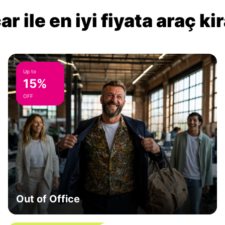
r ile en iyi fiyata araç k
Up to
15%
OFF
Out of Office