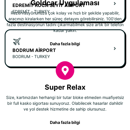
Goldcar Uygulaması
EDREMIT KOCA SEYIT AIRPORT
EDREMIT - TURKEY
Rezervasyonunuzu çok kolay ve hızlı bir şekilde yapabilir,
aracınızı kiralarken her süreç detayını görebilirsiniz. 100'den
fazla destinasyonun tadını çıkarmabilmek size artık bir telefon
kadar yakın.
Daha fazla bilgi
BODRUM AIRPORT
BODRUM - TURKEY
Super Relax
Size, kartınızdan herhangi bir tutar bloke etmeden muafiyetsiz
bir full kasko sigortası sunuyoruz. Olabilecek hasarlar dahildir
ve yol destek hizmetine de sahip olursunuz.
Daha fazla bilgi