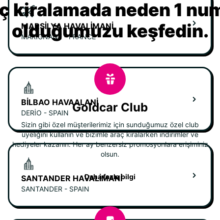
ç kiralamada neden 1 nu
olduğumuzu keşfedin.
MARSILYA HAVALIMANI
MARIGNANE - FRANCE
BILBAO HAVAALANI
Goldcar Club
DERIO - SPAIN
Sizin gibi özel müşterilerimiz için sunduğumuz özel club
üyeliğini kullanın ve bizimle araç kiralarken indirimler ve
hediyeler kazanın. Her ay benzersiz promosyonlara erişiminiz
olsun.
Daha fazla bilgi
SANTANDER HAVALIMANI
SANTANDER - SPAIN