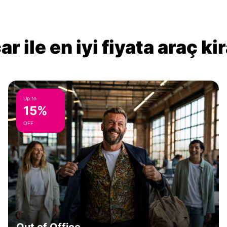
r ile en iyi fiyata araç k
Up to
15%
OFF