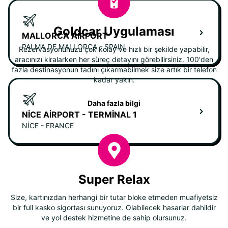
Goldcar Uygulaması
MALLORCA AIRPORT
PALMA DE MALLORCA - SPAIN
Rezervasyonunuzu çok kolay ve hızlı bir şekilde yapabilir,
aracınızı kiralarken her süreç detayını görebilirsiniz. 100'den
fazla destinasyonun tadını çıkarmabilmek size artık bir telefon
kadar yakın.
Daha fazla bilgi
NICE AIRPORT - TERMINAL 1
NICE - FRANCE
Super Relax
Size, kartınızdan herhangi bir tutar bloke etmeden muafiyetsiz
bir full kasko sigortası sunuyoruz. Olabilecek hasarlar dahildir
ve yol destek hizmetine de sahip olursunuz.