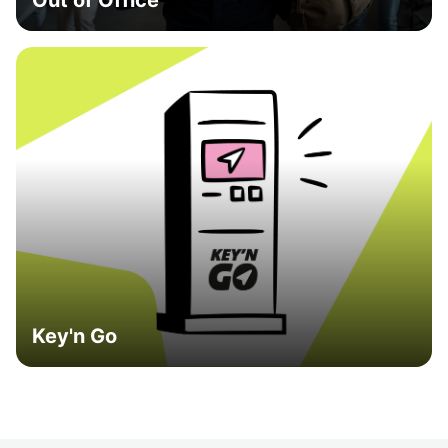
Out of Office
Key'n Go