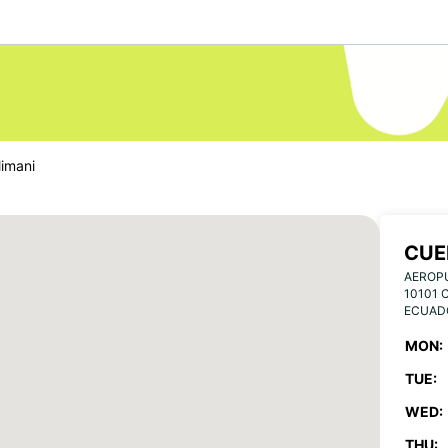
imani
CUE
AEROP
10101 
ECUAD
MON:
TUE:
WED:
THU: