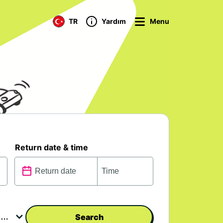
TR
Yardım
Menu
Return date & time
Search