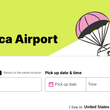
ca Airport
Pick up date & time
Return to the same location
I live in