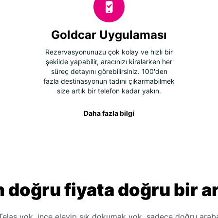
Goldcar Uygulaması
Rezervasyonunuzu çok kolay ve hızlı bir
şekilde yapabilir, aracınızı kiralarken her
süreç detayını görebilirsiniz. 100'den
fazla destinasyonun tadını çıkarmabilmek
size artık bir telefon kadar yakın.
Daha fazla bilgi
 doğru fiyata doğru bir a
Telaş yok, ince eleyip sık dokumak yok, sadece doğru arab