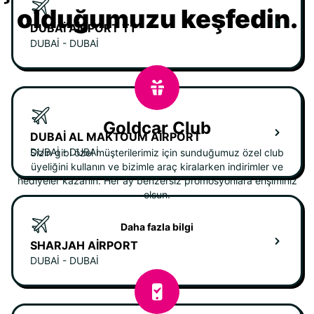
olduğumuzu keşfedin.
DUBAI AIRPORT T1
DUBAI - DUBAI
Goldcar Club
DUBAI AL MAKTOUM AIRPORT
DUBAI - DUBAI
Sizin gibi özel müşterilerimiz için sunduğumuz özel club
üyeliğini kullanın ve bizimle araç kiralarken indirimler ve
hediyeler kazanın. Her ay benzersiz promosyonlara erişiminiz
olsun.
Daha fazla bilgi
SHARJAH AIRPORT
DUBAI - DUBAI