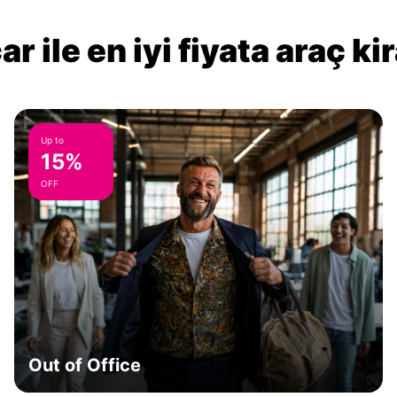
r ile en iyi fiyata araç k
Up to
15%
OFF
Out of Office