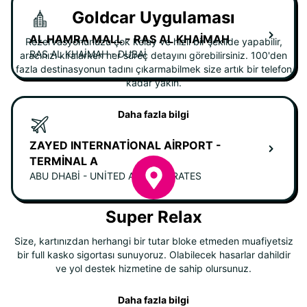
Goldcar Uygulaması
AL HAMRA MALL - RAS AL KHAIMAH
Rezervasyonunuzu çok kolay ve hızlı bir şekilde yapabilir,
RAS AL KHAIMAH - DUBAI
aracınızı kiralarken her süreç detayını görebilirsiniz. 100'den
fazla destinasyonun tadını çıkarmabilmek size artık bir telefon
kadar yakın.
Daha fazla bilgi
ZAYED INTERNATIONAL AIRPORT -
TERMINAL A
ABU DHABI - UNITED ARAB EMIRATES
Super Relax
Size, kartınızdan herhangi bir tutar bloke etmeden muafiyetsiz
bir full kasko sigortası sunuyoruz. Olabilecek hasarlar dahildir
ve yol destek hizmetine de sahip olursunuz.
Daha fazla bilgi