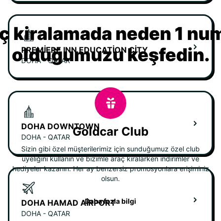
ç kiralamada neden 1 nu
olduğumuzu keşfedin.
PREMIERE INN EDUCATION CITY
DOHA - QATAR
DOHA DOWNTOWN
Goldcar Club
DOHA - QATAR
Sizin gibi özel müşterilerimiz için sunduğumuz özel club
üyeliğini kullanın ve bizimle araç kiralarken indirimler ve
hediyeler kazanın. Her ay benzersiz promosyonlara erişiminiz
olsun.
Daha fazla bilgi
DOHA HAMAD AIRPORT
DOHA - QATAR