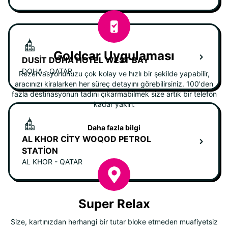
Goldcar Uygulaması
DUSIT DOHA HOTEL WEST BAY
DOHA - QATAR
Rezervasyonunuzu çok kolay ve hızlı bir şekilde yapabilir,
aracınızı kiralarken her süreç detayını görebilirsiniz. 100'den
fazla destinasyonun tadını çıkarmabilmek size artık bir telefon
kadar yakın.
Daha fazla bilgi
AL KHOR CITY WOQOD PETROL
STATION
AL KHOR - QATAR
Super Relax
Size, kartınızdan herhangi bir tutar bloke etmeden muafiyetsiz