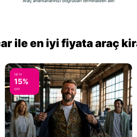
Araç anahtarlarınızı doğrudan terminalden alın
r ile en iyi fiyata araç k
Up to
15%
OFF