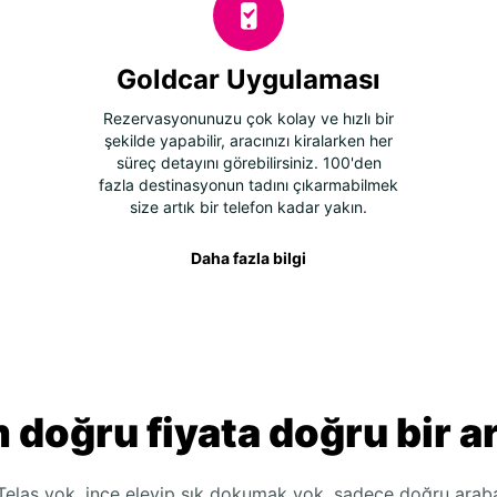
Goldcar Uygulaması
Rezervasyonunuzu çok kolay ve hızlı bir
şekilde yapabilir, aracınızı kiralarken her
süreç detayını görebilirsiniz. 100'den
fazla destinasyonun tadını çıkarmabilmek
size artık bir telefon kadar yakın.
Daha fazla bilgi
 doğru fiyata doğru bir a
Telaş yok, ince eleyip sık dokumak yok, sadece doğru arab