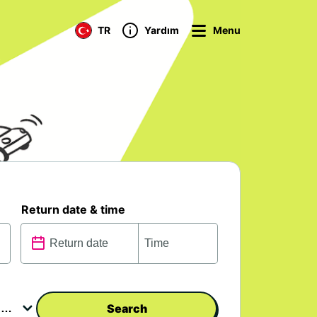
TR
Yardım
Menu
Return date & time
Search