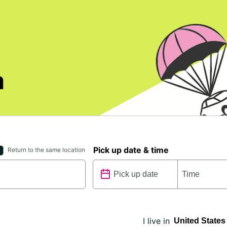
a
Pick up date & time
Return to the same location
I live in