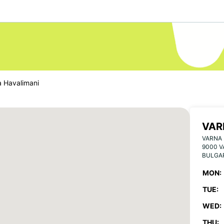
a Havalimani
VAR
VARNA 
9000 
BULGA
MON:
TUE:
WED:
THU: