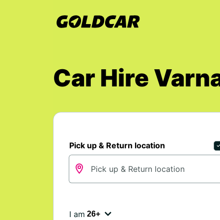
Car Hire Varn
Pick up & Return location
I am