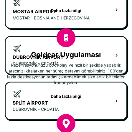
Daha fazla bilgi
MOSTAR AIRPORT
MOSTAR - BOSNIA AND HERZEGOVINA
Goldcar Uygulaması
DUBROVNIK AIRPORT
DUBROVNIK - CROATIA
Rezervasyonunuzu çok kolay ve hızlı bir şekilde yapabilir,
aracınızı kiralarken her süreç detayını görebilirsiniz. 100'den
fazla destinasyonun tadını çıkarmabilmek size artık bir telefon
kadar yakın.
Daha fazla bilgi
SPLIT AIRPORT
DUBROVNIK - CROATIA