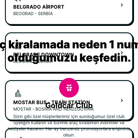
BELGRADO AIRPORT
BEOGRAD - SERBIA
ç kiralamada neden 1 nu
olduğumuzu keşfedin.
BELGRADE DOWNTOWN
BEOGRAD - SERBIA
MOSTAR BUS - TRAIN STATION
Goldcar Club
MOSTAR - BOSNIA AND HERZEGOVINA
Sizin gibi özel müşterilerimiz için sunduğumuz özel club
üyeliğini kullanın ve bizimle araç kiralarken indirimler ve
hediyeler kazanın. Her ay benzersiz promosyonlara erişiminiz
olsun.