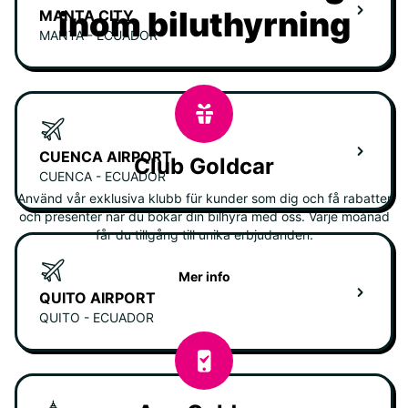
inom biluthyrning
MANTA CITY
MANTA - ECUADOR
CUENCA AIRPORT
Club Goldcar
CUENCA - ECUADOR
Använd vår exklusiva klubb für kunder som dig och få rabatter
och presenter när du bokar din bilhyra med oss. Varje moånad
får du tillgång till unika erbjudanden.
Mer info
QUITO AIRPORT
QUITO - ECUADOR