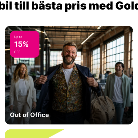
il till bästa pris med Go
Up to
15%
OFF
Out of Office