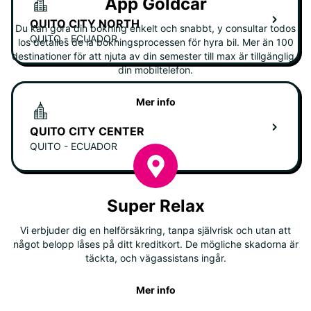
App Goldcar
QUITO CITY NORTH
Du kan göra din bokning enkelt och snabbt, y consultar todos
QUITO - ECUADOR
los detalles de la bokningsprocessen för hyra bil. Mer än 100
destinationer för att njuta av din semester till max är tillgänglig i
din mobiltelefon.
Mer info
QUITO CITY CENTER
QUITO - ECUADOR
Super Relax
Vi erbjuder dig en helförsäkring, tanpa självrisk och utan att
något belopp låses på ditt kreditkort. De mögliche skadorna är
täckta, och vägassistans ingår.
Mer info