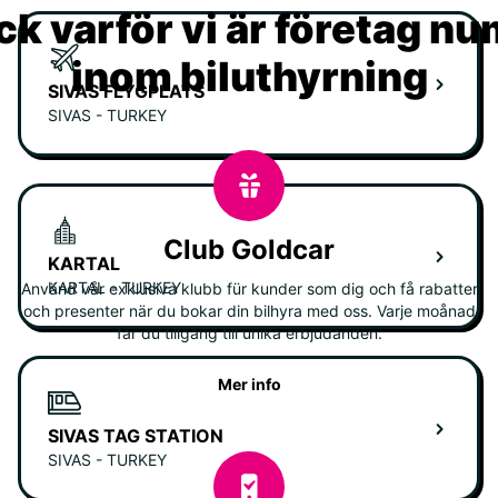
k varför vi är företag n
inom biluthyrning
SIVAS FLYGPLATS
SIVAS - TURKEY
Club Goldcar
KARTAL
KARTAL - TURKEY
Använd vår exklusiva klubb für kunder som dig och få rabatter
och presenter när du bokar din bilhyra med oss. Varje moånad
får du tillgång till unika erbjudanden.
Mer info
SIVAS TAG STATION
SIVAS - TURKEY