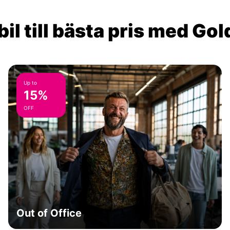
il till bästa pris med Go
Up to
15%
OFF
Out of Office