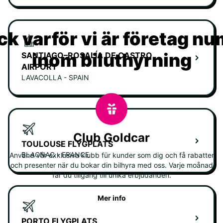
k varför vi är företag n
inom biluthyrning
SANTIAGO–ROSALÍA DE CASTRO
AIRPORT
LAVACOLLA - SPAIN
Club Goldcar
TOULOUSE FLYGPLATS
BLAGNAC - FRANCE
Använd vår exklusiva klubb für kunder som dig och få rabatter
och presenter när du bokar din bilhyra med oss. Varje moånad
får du tillgång till unika erbjudanden.
Mer info
PORTO FLYGPLATS