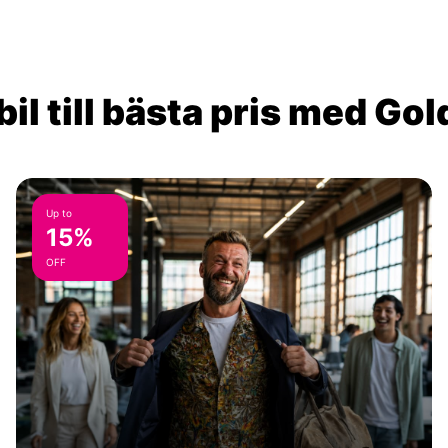
il till bästa pris med Go
Up to
15%
OFF