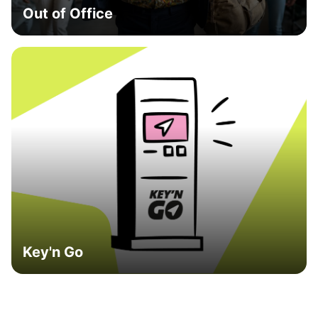
Out of Office
Key'n Go