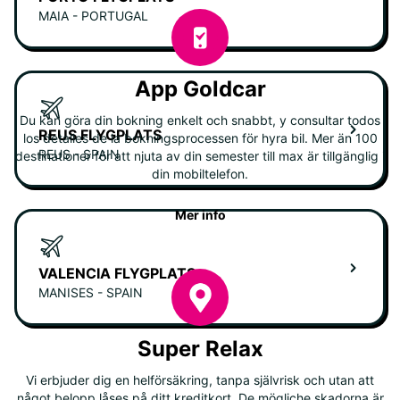
MAIA - PORTUGAL
App Goldcar
Du kan göra din bokning enkelt och snabbt, y consultar todos
REUS FLYGPLATS
los detalles de la bokningsprocessen för hyra bil. Mer än 100
REUS - SPAIN
destinationer för att njuta av din semester till max är tillgänglig i
din mobiltelefon.
Mer info
VALENCIA FLYGPLATS
MANISES - SPAIN
Super Relax
Vi erbjuder dig en helförsäkring, tanpa självrisk och utan att
något belopp låses på ditt kreditkort. De mögliche skadorna är