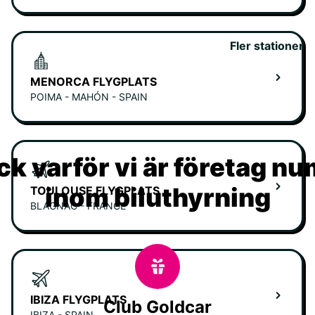
Fler stationer
MENORCA FLYGPLATS
POIMA - MAHÓN - SPAIN
k varför vi är företag n
inom biluthyrning
TOULOUSE FLYGPLATS
BLAGNAC - FRANCE
IBIZA FLYGPLATS
Club Goldcar
IBIZA - SPAIN