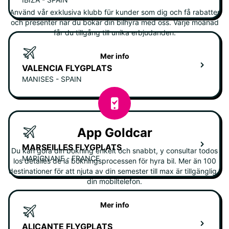
Använd vår exklusiva klubb für kunder som dig och få rabatter
och presenter när du bokar din bilhyra med oss. Varje moånad
får du tillgång till unika erbjudanden.
Mer info
VALENCIA FLYGPLATS
MANISES - SPAIN
App Goldcar
MARSEILLES FLYGPLATS
Du kan göra din bokning enkelt och snabbt, y consultar todos
MARIGNANE - FRANCE
los detalles de la bokningsprocessen för hyra bil. Mer än 100
destinationer för att njuta av din semester till max är tillgänglig i
din mobiltelefon.
Mer info
ALICANTE FLYGPLATS