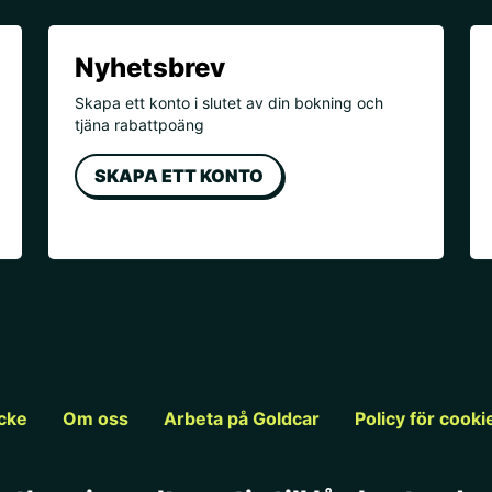
Nyhetsbrev
Skapa ett konto i slutet av din bokning och
tjäna rabattpoäng
SKAPA ETT KONTO
ycke
Om oss
Arbeta på Goldcar
Policy för cooki