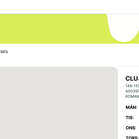
lats
CLU
149-15
40039
ROMAN
MÅN:
TIS:
ONS:
TORS: