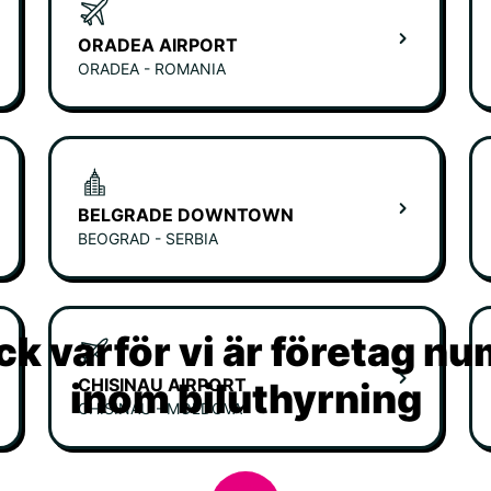
ORADEA AIRPORT
ORADEA - ROMANIA
BELGRADE DOWNTOWN
BEOGRAD - SERBIA
k varför vi är företag n
CHISINAU AIRPORT
inom biluthyrning
CHISINAU - MOLDOVA