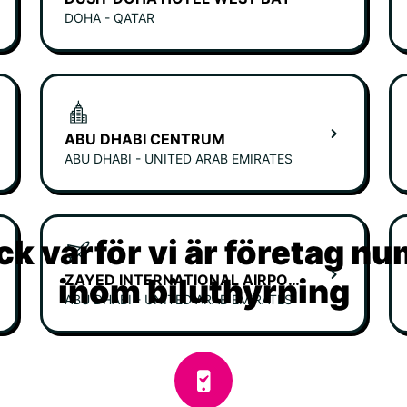
DOHA - QATAR
ABU DHABI CENTRUM
ABU DHABI - UNITED ARAB EMIRATES
k varför vi är företag n
ZAYED INTERNATIONAL AIRPORT - TERMINAL A
inom biluthyrning
ABU DHABI - UNITED ARAB EMIRATES