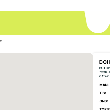
um
DO
BUILDI
7G3R+
QATAR
MÅN:
TIS:
ONS:
TORS: