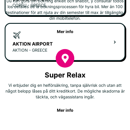
Du kan göra din bokning enkelt och snabbt, y consultar todos
CORFU - GREECE
los detalles de la bokningsprocessen för hyra bil. Mer än 100
destinationer för att njuta av din semester till max är tillgänglig i
din mobiltelefon.
Mer info
AKTION AIRPORT
AKTION - GREECE
Super Relax
Vi erbjuder dig en helförsäkring, tanpa självrisk och utan att
något belopp låses på ditt kreditkort. De mögliche skadorna är
täckta, och vägassistans ingår.
Mer info