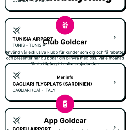
DJERBA - TUNISIA
TUNISIA AIRPORT
Club Goldcar
TUNIS - TUNISIA
Använd vår exklusiva klubb für kunder som dig och få rabatter
och presenter när du bokar din bilhyra med oss. Varje moånad
får du tillgång till unika erbjudanden.
Mer info
CAGLIARI FLYGPLATS (SARDINIEN)
CAGLIARI (CA) - ITALY
App Goldcar
CORFU AIRPORT