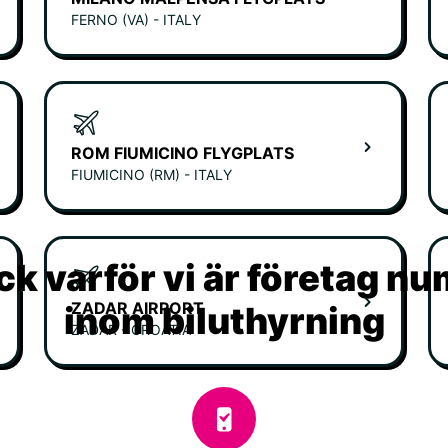
FERNO (VA) - ITALY
ROM FIUMICINO FLYGPLATS
FIUMICINO (RM) - ITALY
k varför vi är företag n
ZADAR AIRPORT
inom biluthyrning
ZADAR - CROATIA