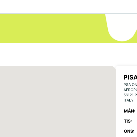
PIS
PSA ON
AEROPO
56121 P
ITALY
MÅN:
TIS:
ONS: