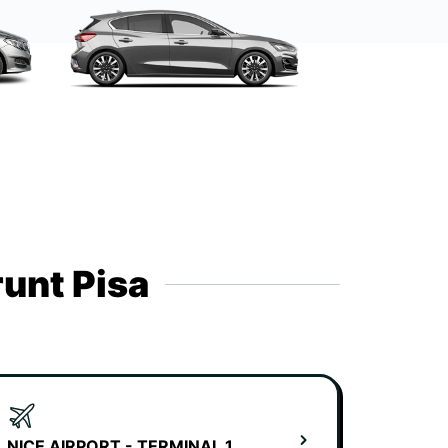
runt Pisa
NICE AIRPORT - TERMINAL 1