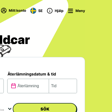
Mitt konto
SE
Hjälp
Meny
oldcar
Återlämningsdatum & tid
SÖK