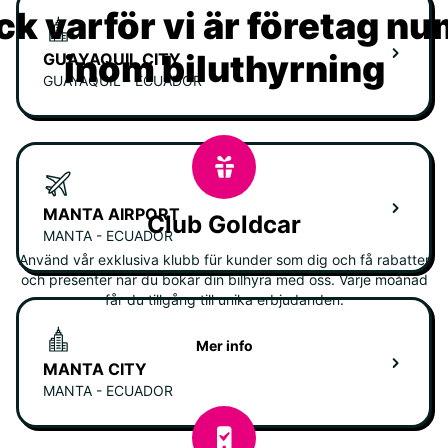
k varför vi är företag n
inom biluthyrning
GUAYAQUIL CITY
GUAYAQUIL - ECUADOR
MANTA AIRPORT
Club Goldcar
MANTA - ECUADOR
Använd vår exklusiva klubb für kunder som dig och få rabatter
och presenter när du bokar din bilhyra med oss. Varje moånad
får du tillgång till unika erbjudanden.
Mer info
MANTA CITY
MANTA - ECUADOR