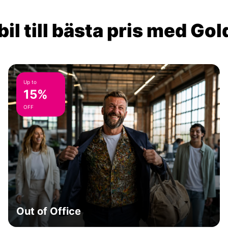
il till bästa pris med Go
Up to
15%
OFF
Out of Office