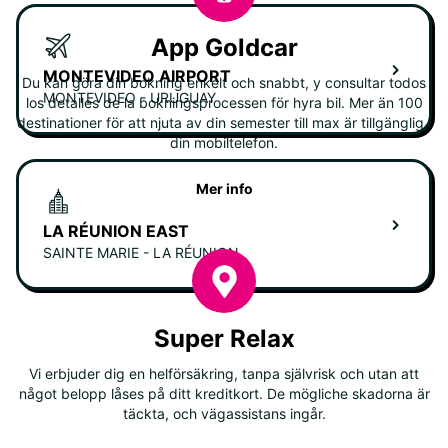
App Goldcar
MONTEVIDEO AIRPORT
Du kan göra din bokning enkelt och snabbt, y consultar todos
MONTEVIDEO - URUGUAY
los detalles de la bokningsprocessen för hyra bil. Mer än 100
destinationer för att njuta av din semester till max är tillgänglig i
din mobiltelefon.
Mer info
LA RÉUNION EAST
SAINTE MARIE - LA RÉUNION
Super Relax
Vi erbjuder dig en helförsäkring, tanpa självrisk och utan att
något belopp låses på ditt kreditkort. De mögliche skadorna är
täckta, och vägassistans ingår.