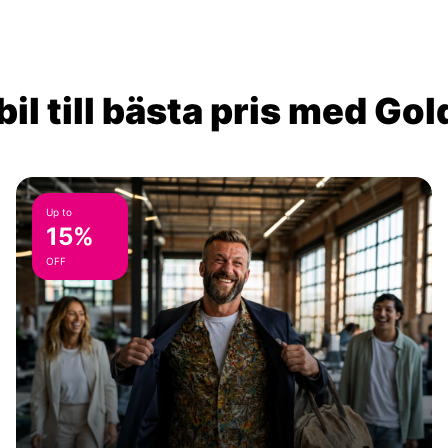
il till bästa pris med Go
Up to
15%
OFF