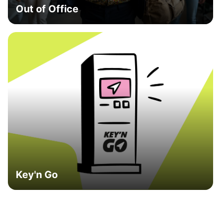
Out of Office
Key'n Go