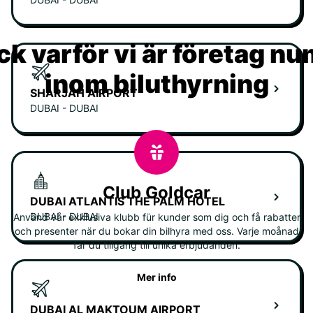
k varför vi är företag n
inom biluthyrning
SHARJAH AIRPORT
DUBAI - DUBAI
Club Goldcar
DUBAI ATLANTIS THE PALM HOTEL
DUBAI - DUBAI
Använd vår exklusiva klubb für kunder som dig och få rabatter
och presenter när du bokar din bilhyra med oss. Varje moånad
får du tillgång till unika erbjudanden.
Mer info
DUBAI AL MAKTOUM AIRPORT