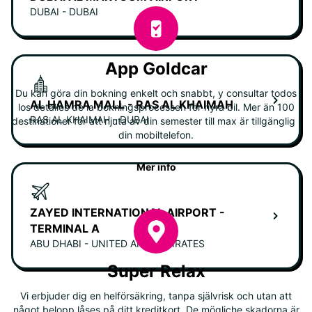
DUBAI - DUBAI
App Goldcar
Du kan göra din bokning enkelt och snabbt, y consultar todos
AL HAMRA MALL - RAS AL KHAIMAH
los detalles de la bokningsprocessen för hyra bil. Mer än 100
RAS AL KHAIMAH - DUBAI
destinationer för att njuta av din semester till max är tillgänglig i
din mobiltelefon.
Mer info
ZAYED INTERNATIONAL AIRPORT -
TERMINAL A
ABU DHABI - UNITED ARAB EMIRATES
Super Relax
Vi erbjuder dig en helförsäkring, tanpa självrisk och utan att
något belopp låses på ditt kreditkort. De mögliche skadorna är