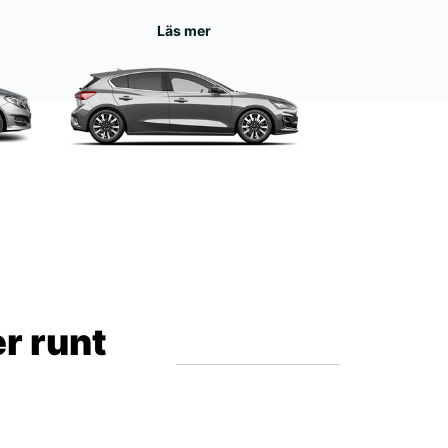
Läs mer
r runt