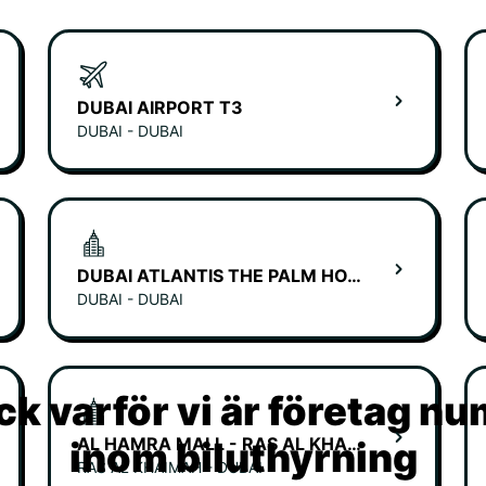
DUBAI AIRPORT T3
DUBAI - DUBAI
DUBAI ATLANTIS THE PALM HOTEL
DUBAI - DUBAI
k varför vi är företag n
AL HAMRA MALL - RAS AL KHAIMAH
inom biluthyrning
RAS AL KHAIMAH - DUBAI