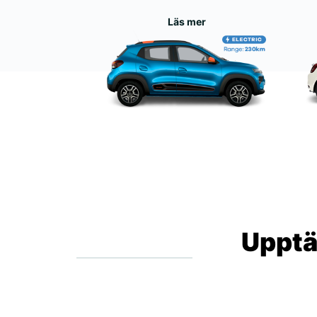
Läs mer
Upptä