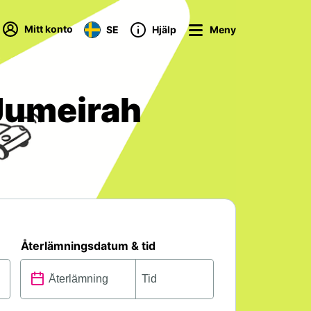
Mitt konto
SE
Hjälp
Meny
 Jumeirah
Återlämningsdatum & tid