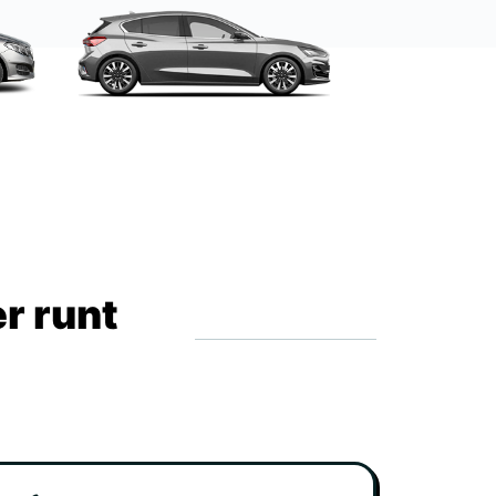
r runt