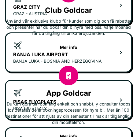
GRAZ CITY
Club Goldcar
GRAZ - AUSTRIA
Använd vår exklusiva klubb für kunder som dig och få rabatter
och presenter när du bokar din bilhyra med oss. Varje moånad
får du tillgång till unika erbjudanden.
Mer info
BANJA LUKA AIRPORT
BANJA LUKA - BOSNIA AND HERZEGOVINA
App Goldcar
PISAS FLYGPLATS
Du kan göra din bokning enkelt och snabbt, y consultar todos
PISA (PI) - ITALY
los detalles de la bokningsprocessen för hyra bil. Mer än 100
destinationer för att njuta av din semester till max är tillgänglig i
din mobiltelefon.
Mer info