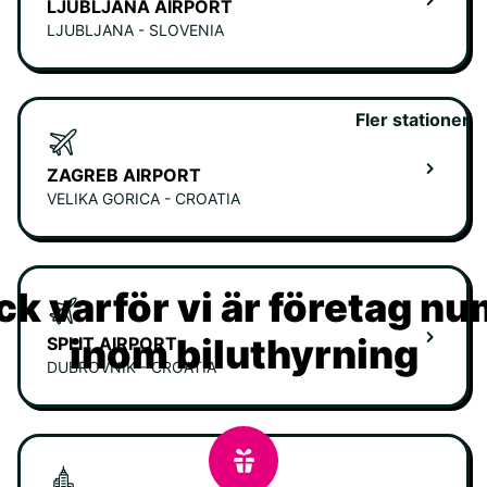
LJUBLJANA AIRPORT
LJUBLJANA - SLOVENIA
Fler stationer
ZAGREB AIRPORT
VELIKA GORICA - CROATIA
k varför vi är företag n
inom biluthyrning
SPLIT AIRPORT
DUBROVNIK - CROATIA