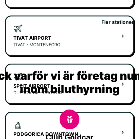
Fler stationer
TIVAT AIRPORT
TIVAT - MONTENEGRO
k varför vi är företag n
inom biluthyrning
SPLIT AIRPORT
DUBROVNIK - CROATIA
PODGORICA DOWNTOWN
Club Goldcar