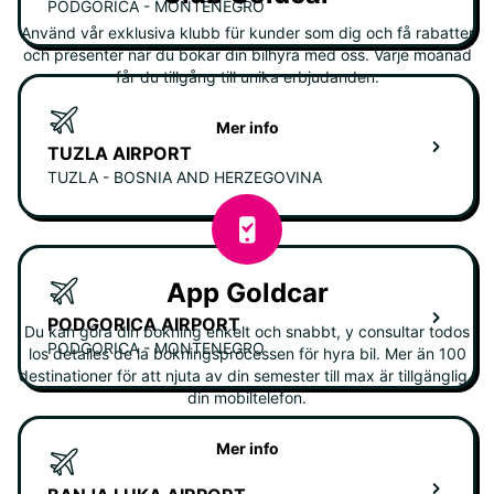
PODGORICA - MONTENEGRO
Använd vår exklusiva klubb für kunder som dig och få rabatter
och presenter när du bokar din bilhyra med oss. Varje moånad
får du tillgång till unika erbjudanden.
Mer info
TUZLA AIRPORT
TUZLA - BOSNIA AND HERZEGOVINA
App Goldcar
PODGORICA AIRPORT
Du kan göra din bokning enkelt och snabbt, y consultar todos
PODGORICA - MONTENEGRO
los detalles de la bokningsprocessen för hyra bil. Mer än 100
destinationer för att njuta av din semester till max är tillgänglig i
din mobiltelefon.
Mer info