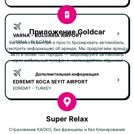
Приложение Goldcar
VARNA - BULGARIA AIRPORT
VARNA - BULGARIA
Вы сможете быстро и просто бронировать автомобиль,
смотреть информацию об аренде. Мы предлагаем аренду
авто в более 100 городах — забронируйте автомобиль
через мобильный телефон и наслаждайтесь отдыхом!
Дополнительная информация
EDREMIT KOCA SEYIT AIRPORT
EDREMIT - TURKEY
Super Relax
Страхование КАСКО, без франшизы и без блокирования