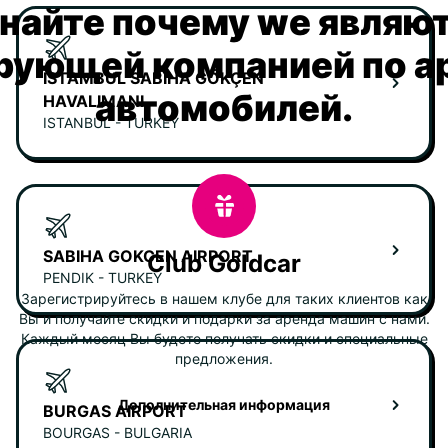
найте почему we являю
рующей компанией по а
ISTAMBUL SABIHA GÖKÇEN
автомобилей.
HAVALIMANI
ISTANBUL - TURKEY
SABIHA GOKCEN AIRPORT
Club Goldcar
PENDIK - TURKEY
Зарегистрируйтесь в нашем клубе для таких клиентов как
Вы и получайте скидки и подарки за аренда машин с нами.
Каждый месяц Вы будете получать скидки и специальные
предложения.
Дополнительная информация
BURGAS AIRPORT
BOURGAS - BULGARIA