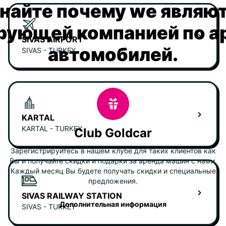
найте почему we являю
рующей компанией по а
SIVAS AIRPORT
автомобилей.
SIVAS - TURKEY
KARTAL
KARTAL - TURKEY
Club Goldcar
Зарегистрируйтесь в нашем клубе для таких клиентов как
Вы и получайте скидки и подарки за аренда машин с нами.
Каждый месяц Вы будете получать скидки и специальные
предложения.
SIVAS RAILWAY STATION
Дополнительная информация
SIVAS - TURKEY