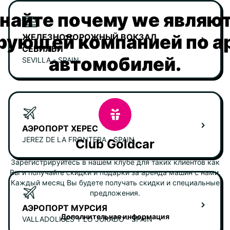
найте почему we являю
рующей компанией по а
ЖЕЛЕЗНОДОРОЖНЫЙ ВОКЗАЛ
СЕВИЛЬИ
автомобилей.
SEVILLA - SPAIN
АЭРОПОРТ ХЕРЕС
JEREZ DE LA FRONTERA - SPAIN
Club Goldcar
Зарегистрируйтесь в нашем клубе для таких клиентов как
Вы и получайте скидки и подарки за аренда машин с нами.
Каждый месяц Вы будете получать скидки и специальные
предложения.
АЭРОПОРТ МУРСИЯ
Дополнительная информация
VALLADOLISES Y LO JURADO - SPAIN