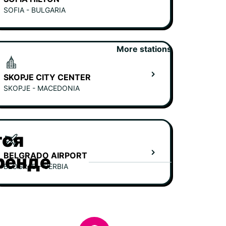
SOFIA - BULGARIA
More stations
SKOPJE CITY CENTER
SKOPJE - MACEDONIA
тся
BELGRADO AIRPORT
ренде
BEOGRAD - SERBIA