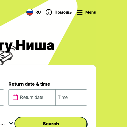
RU
Помощь
Menu
ту Ниша
Return date & time
Search