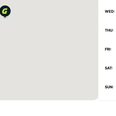
WED:
THU:
FRI:
SAT:
SUN:
*With 
These 