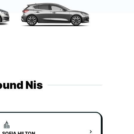
ound Nis
SOFIA HILTON