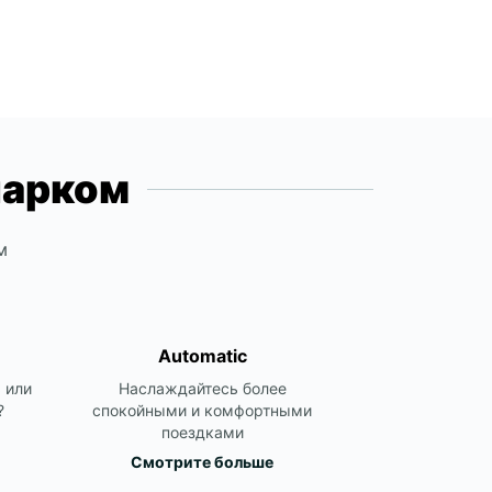
+381 11 7852797
Itinerary
парком
м
Automatic
 или
Наслаждайтесь более
?
спокойными и комфортными
поездками
Смотрите больше