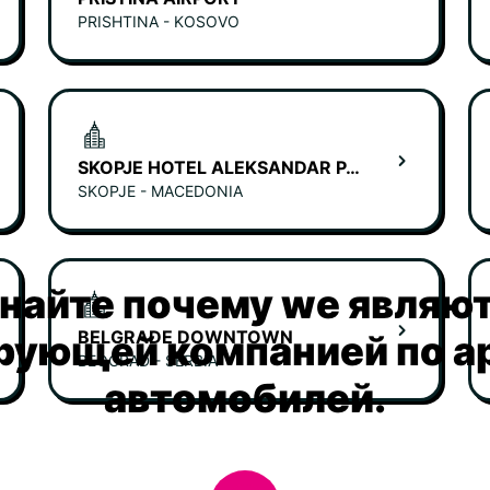
PRISHTINA - KOSOVO
SKOPJE HOTEL ALEKSANDAR PALACE
SKOPJE - MACEDONIA
найте почему we являю
BELGRADE DOWNTOWN
рующей компанией по а
BEOGRAD - SERBIA
автомобилей.