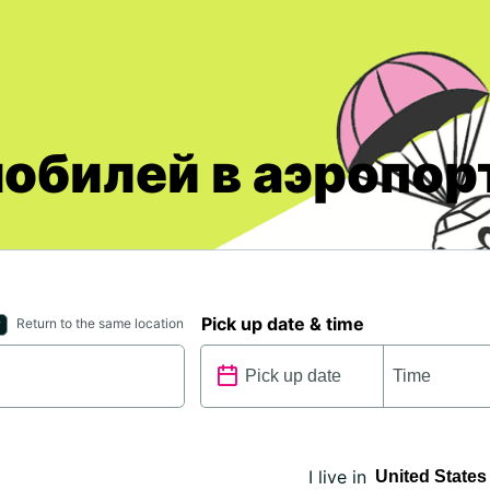
обилей в аэропор
Pick up date & time
Return to the same location
I live in