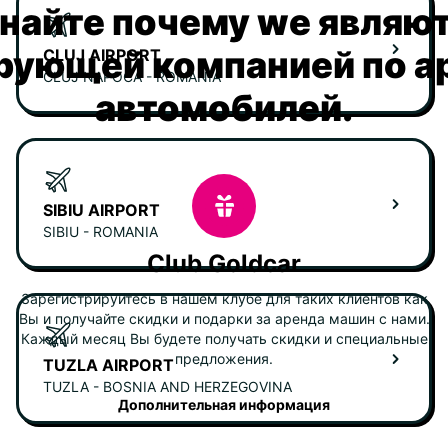
найте почему we являю
рующей компанией по а
CLUJ AIRPORT
CLUJ NAPOCA - ROMANIA
автомобилей.
SIBIU AIRPORT
SIBIU - ROMANIA
Club Goldcar
Зарегистрируйтесь в нашем клубе для таких клиентов как
Вы и получайте скидки и подарки за аренда машин с нами.
Каждый месяц Вы будете получать скидки и специальные
предложения.
TUZLA AIRPORT
TUZLA - BOSNIA AND HERZEGOVINA
Дополнительная информация