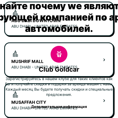
найте почему we являю
рующей компанией по а
ABU DABI DOWNTOWN
автомобилей.
ABU DHABI - UNITED ARAB EMIRATES
MUSHRIF MALL
ABU DHABI - UNITED ARAB EMIRATES
Club Goldcar
Зарегистрируйтесь в нашем клубе для таких клиентов как
Вы и получайте скидки и подарки за аренда машин с нами.
Каждый месяц Вы будете получать скидки и специальные
предложения.
MUSAFFAH CITY
Дополнительная информация
ABU DHABI - UNITED ARAB EMIRATES