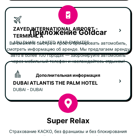
ZAYED INTERNATIONAL AIRPORT -
Приложение Goldcar
TERMINAL A
ABU DHABI - UNITED ARAB EMIRATES
Вы сможете быстро и просто бронировать автомобиль,
смотреть информацию об аренде. Мы предлагаем аренду
авто в более 100 городах — забронируйте автомобиль
через мобильный телефон и наслаждайтесь отдыхом!
Дополнительная информация
DUBAI ATLANTIS THE PALM HOTEL
DUBAI - DUBAI
Super Relax
Страхование КАСКО, без франшизы и без блокирования