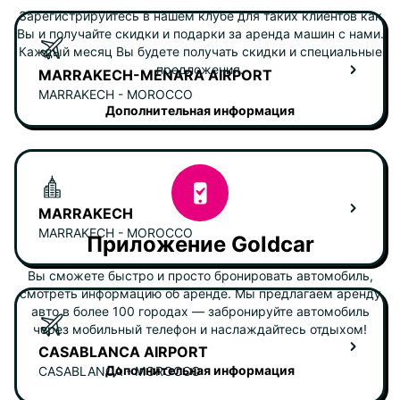
Зарегистрируйтесь в нашем клубе для таких клиентов как
Вы и получайте скидки и подарки за аренда машин с нами.
Каждый месяц Вы будете получать скидки и специальные
предложения.
MARRAKECH-MENARA AIRPORT
MARRAKECH - MOROCCO
Дополнительная информация
MARRAKECH
MARRAKECH - MOROCCO
Приложение Goldcar
Вы сможете быстро и просто бронировать автомобиль,
смотреть информацию об аренде. Мы предлагаем аренду
авто в более 100 городах — забронируйте автомобиль
через мобильный телефон и наслаждайтесь отдыхом!
CASABLANCA AIRPORT
Дополнительная информация
CASABLANCA - MOROCCO