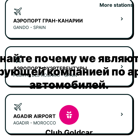
More stations
АЭРОПОРТ ГРАН-КАНАРИИ
GANDO - SPAIN
найте почему we являю
рующей компанией по а
АЭРОПОРТ ФУЭРТЕВЕНТУРЫ
PUERTO DEL ROSARIO - SPAIN
автомобилей.
AGADIR AIRPORT
AGADIR - MOROCCO
Club Goldcar