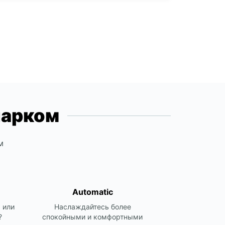
17:01 - 23:59*
extra charges
opening hours may vary due to public holidays.
+356 25761000
Itinerary
парком
м
Automatic
 или
Наслаждайтесь более
?
спокойными и комфортными