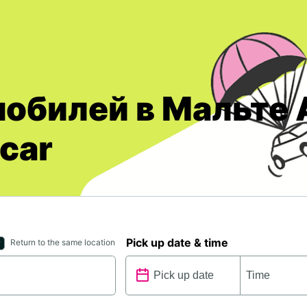
обилей в Мальте
car
Pick up date & time
Return to the same location