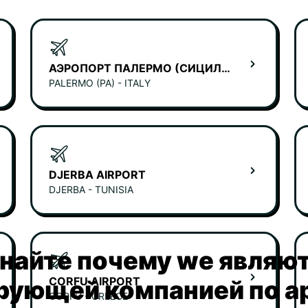
АЭРОПОРТ ПАЛЕРМО (СИЦИЛИЯ)
PALERMO (PA) - ITALY
DJERBA AIRPORT
DJERBA - TUNISIA
найте почему we являю
CORFU AIRPORT
рующей компанией по а
CORFU - GREECE