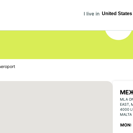
I live in
Aeroport
МЕ
MLA ON
МА
EAST, 
4000 
MALTA
MON: