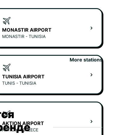
MONASTIR AIRPORT
MONASTIR - TUNISIA
More stations
TUNISIA AIRPORT
TUNIS - TUNISIA
тся
AKTION AIRPORT
ренде
AKTION - GREECE