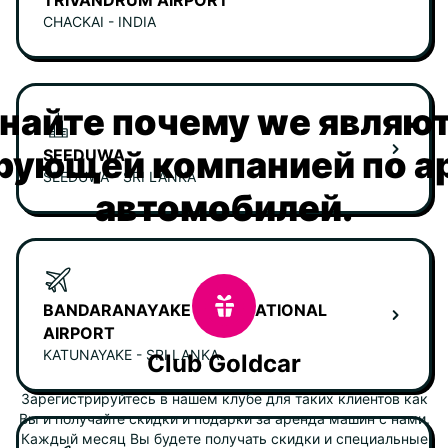
TRIVANDRUM AIRPORT
CHACKAI - INDIA
найте почему we являю
рующей компанией по а
SEEDUWA
SEEDUWA - SRI LANKA
автомобилей.
BANDARANAYAKE INTERNATIONAL
AIRPORT
KATUNAYAKE - SRI LANKA
Club Goldcar
Зарегистрируйтесь в нашем клубе для таких клиентов как
Вы и получайте скидки и подарки за аренда машин с нами.
Каждый месяц Вы будете получать скидки и специальные