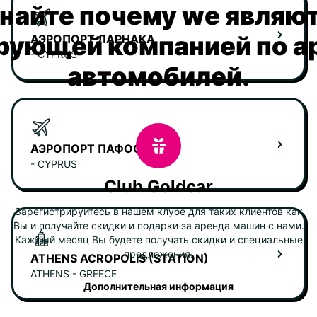
найте почему we являю
рующей компанией по а
АЭРОПОРТ ЛАРНАКА
- CYPRUS
автомобилей.
АЭРОПОРТ ПАФОС
- CYPRUS
Club Goldcar
Зарегистрируйтесь в нашем клубе для таких клиентов как
Вы и получайте скидки и подарки за аренда машин с нами.
Каждый месяц Вы будете получать скидки и специальные
предложения.
ATHENS ACROPOLIS (STATION)
ATHENS - GREECE
Дополнительная информация