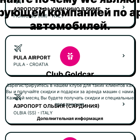
рующей компанией по а
АЭРОПОРТ ФЬЮМИЧИНО В РИМЕ
FIUMICINO (RM) - ITALY
автомобилей.
PULA AIRPORT
PULA - CROATIA
Club Goldcar
Зарегистрируйтесь в нашем клубе для таких клиентов как
Вы и получайте скидки и подарки за аренда машин с нами.
Каждый месяц Вы будете получать скидки и специальные
предложения.
АЭРОПОРТ ОЛЬБИЯ (САРДИНИЯ)
OLBIA (SS) - ITALY
Дополнительная информация