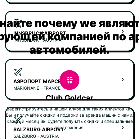
найте почему we являю
рующей компанией по а
INNSBRUCK AIRPORT
INNSBRUCK - AUSTRIA
автомобилей.
АЭРОПОРТ МАРСЕЛЯ
MARIGNANE - FRANCE
Club Goldcar
Зарегистрируйтесь в нашем клубе для таких клиентов как
Вы и получайте скидки и подарки за аренда машин с нами.
Каждый месяц Вы будете получать скидки и специальные
предложения.
SALZBURG AIRPORT
SALZBURG - AUSTRIA