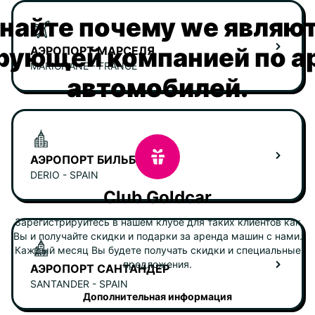
найте почему we являю
рующей компанией по а
АЭРОПОРТ МАРСЕЛЯ
MARIGNANE - FRANCE
автомобилей.
АЭРОПОРТ БИЛЬБАО
DERIO - SPAIN
Club Goldcar
Зарегистрируйтесь в нашем клубе для таких клиентов как
Вы и получайте скидки и подарки за аренда машин с нами.
Каждый месяц Вы будете получать скидки и специальные
предложения.
АЭРОПОРТ САНТАНДЕР
SANTANDER - SPAIN
Дополнительная информация