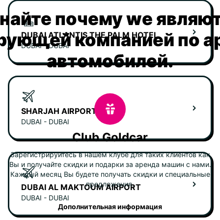
найте почему we являю
рующей компанией по а
DUBAI ATLANTIS THE PALM HOTEL
DUBAI - DUBAI
автомобилей.
SHARJAH AIRPORT
DUBAI - DUBAI
Club Goldcar
Зарегистрируйтесь в нашем клубе для таких клиентов как
Вы и получайте скидки и подарки за аренда машин с нами.
Каждый месяц Вы будете получать скидки и специальные
предложения.
DUBAI AL MAKTOUM AIRPORT
DUBAI - DUBAI
Дополнительная информация