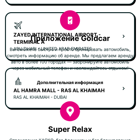
ZAYED INTERNATIONAL AIRPORT -
Приложение Goldcar
TERMINAL A
ABU DHABI - UNITED ARAB EMIRATES
Вы сможете быстро и просто бронировать автомобиль,
смотреть информацию об аренде. Мы предлагаем аренду
авто в более 100 городах — забронируйте автомобиль
через мобильный телефон и наслаждайтесь отдыхом!
Дополнительная информация
AL HAMRA MALL - RAS AL KHAIMAH
RAS AL KHAIMAH - DUBAI
Super Relax