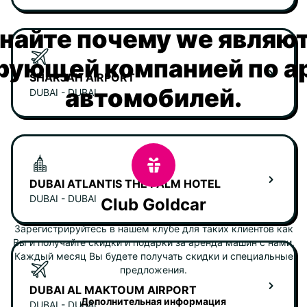
найте почему we являю
рующей компанией по а
SHARJAH AIRPORT
автомобилей.
DUBAI - DUBAI
DUBAI ATLANTIS THE PALM HOTEL
DUBAI - DUBAI
Club Goldcar
Зарегистрируйтесь в нашем клубе для таких клиентов как
Вы и получайте скидки и подарки за аренда машин с нами.
Каждый месяц Вы будете получать скидки и специальные
предложения.
DUBAI AL MAKTOUM AIRPORT
Дополнительная информация
DUBAI - DUBAI