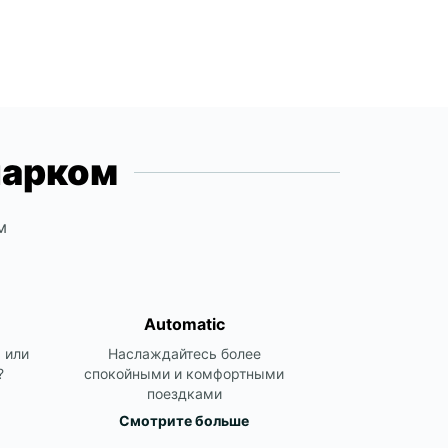
+385 99 800 9317
Itinerary
парком
м
Automatic
 или
Наслаждайтесь более
?
спокойными и комфортными
поездками
Смотрите больше