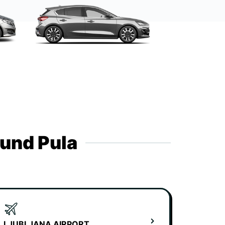
ound Pula
LJUBLJANA AIRPORT