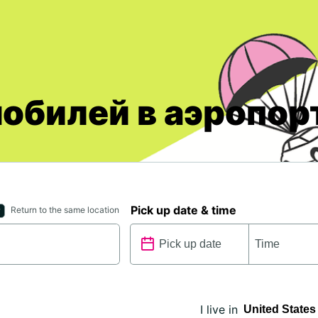
обилей в аэропор
Pick up date & time
Return to the same location
I live in