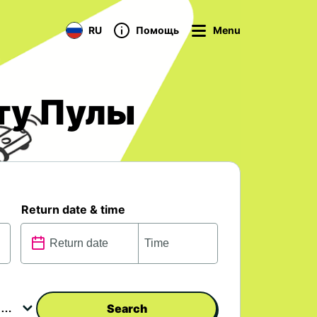
RU
Помощь
Menu
ту Пулы
Return date & time
Search