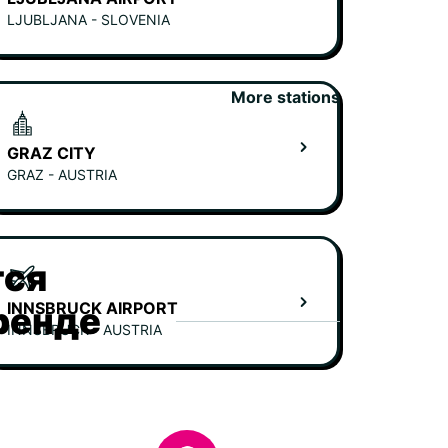
LJUBLJANA - SLOVENIA
More stations
GRAZ CITY
GRAZ - AUSTRIA
тся
INNSBRUCK AIRPORT
ренде
INNSBRUCK - AUSTRIA