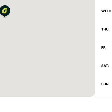
WED:
THU:
FRI:
SAT:
SUN:
*With 
These 