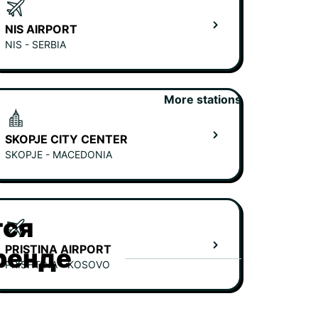
NIS AIRPORT
NIS - SERBIA
More stations
SKOPJE CITY CENTER
SKOPJE - MACEDONIA
тся
PRISTINA AIRPORT
ренде
PRISHTINA - KOSOVO