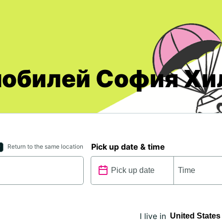
мобилей София Хи
Pick up date & time
Return to the same location
I live in