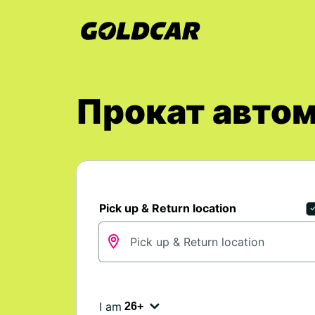
Прокат авто
Pick up & Return location
I am