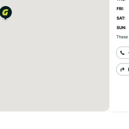
FRI:
SAT:
SUN:
These 