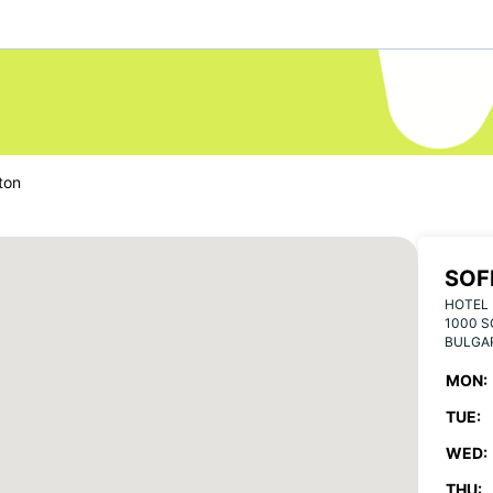
lton
SOF
HOTEL 
1000 S
BULGA
MON:
TUE:
WED:
THU: