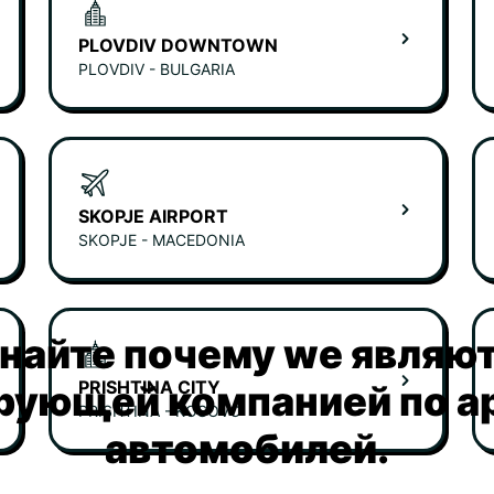
PLOVDIV DOWNTOWN
PLOVDIV - BULGARIA
SKOPJE AIRPORT
SKOPJE - MACEDONIA
найте почему we являю
PRISHTINA CITY
рующей компанией по а
PRISHTINA - KOSOVO
автомобилей.