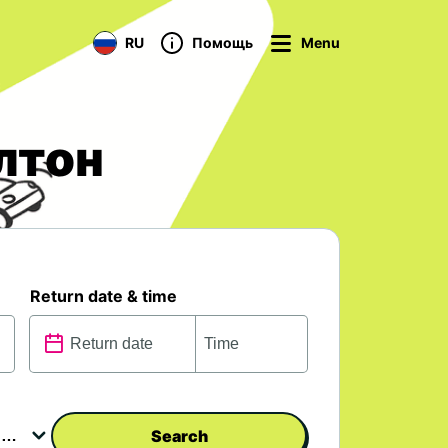
RU
Помощь
Menu
лтон
Return date & time
Search