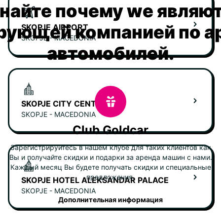
найте почему we являю
рующей компанией по а
SKOPJE AIRPORT
SKOPJE - MACEDONIA
автомобилей.
SKOPJE CITY CENTER
SKOPJE - MACEDONIA
Club Goldcar
Зарегистрируйтесь в нашем клубе для таких клиентов как
Вы и получайте скидки и подарки за аренда машин с нами.
Каждый месяц Вы будете получать скидки и специальные
предложения.
SKOPJE HOTEL ALEKSANDAR PALACE
SKOPJE - MACEDONIA
Дополнительная информация