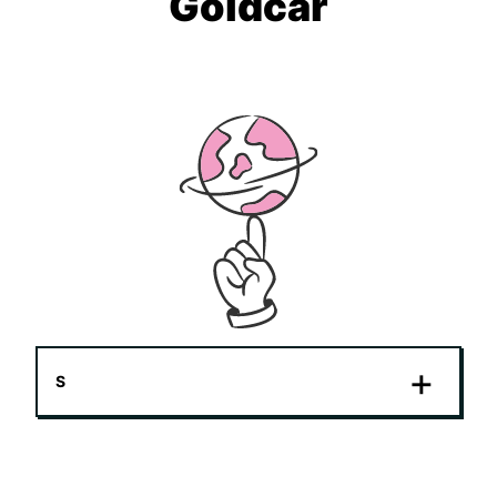
Goldcar
S