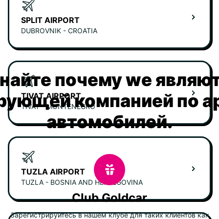
SPLIT AIRPORT
DUBROVNIK - CROATIA
найте почему we являю
рующей компанией по а
TIVAT AIRPORT
TIVAT - MONTENEGRO
автомобилей.
TUZLA AIRPORT
TUZLA - BOSNIA AND HERZEGOVINA
Club Goldcar
Зарегистрируйтесь в нашем клубе для таких клиентов как