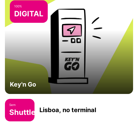
100%
DIGITAL
Key'n Go
Sem
Lisboa, no terminal
Shuttle