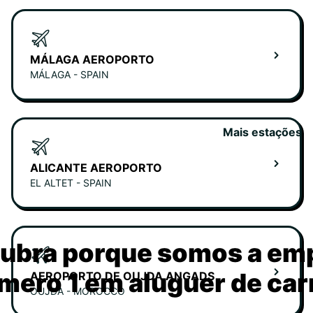
MÁLAGA AEROPORTO
MÁLAGA - SPAIN
Mais estações
ALICANTE AEROPORTO
EL ALTET - SPAIN
ubra porque somos a em
mero 1 em aluguer de car
AEROPORTO DE OUJDA ANGADS
OUJDA - MOROCCO