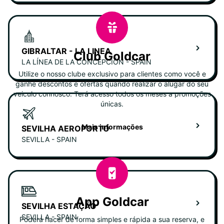
GIBRALTAR - LA LINEA
Club Goldcar
LA LÍNEA DE LA CONCEPCIÓN - SPAIN
Utilize o nosso clube exclusivo para clientes como você e
ganhe descontos e ofertas quando realizar o alugar do seu
veiculo connosco. Terá acesso todos os meses a promoções
únicas.
Mais informações
SEVILHA AEROPORTO
SEVILLA - SPAIN
App Goldcar
SEVILHA ESTAÇÃO
SEVILLA - SPAIN
Poderá hacer de forma simples e rápida a sua reserva, e