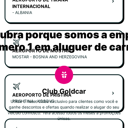
INTERNACIONAL
- ALBANIA
ubra porque somos a em
mero 1 em aluguer de car
AEROPORTO DE MOSTAR
MOSTAR - BOSNIA AND HERZEGOVINA
Club Goldcar
AEROPORTO DE PRISTINA
PRISHTINA - KOSOVO
Utilize o nosso clube exclusivo para clientes como você e
ganhe descontos e ofertas quando realizar o alugar do seu
veiculo connosco. Terá acesso todos os meses a promoções
únicas.