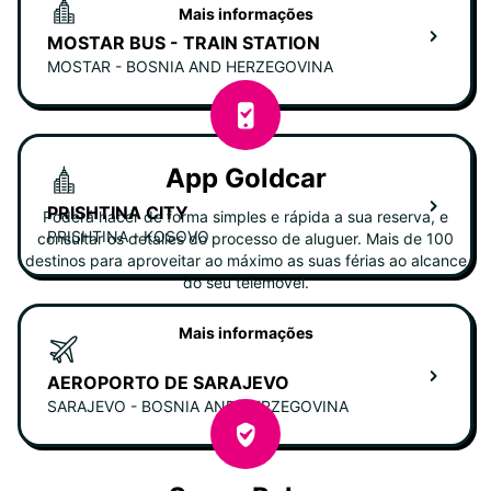
Mais informações
MOSTAR BUS - TRAIN STATION
MOSTAR - BOSNIA AND HERZEGOVINA
App Goldcar
PRISHTINA CITY
Poderá hacer de forma simples e rápida a sua reserva, e
PRISHTINA - KOSOVO
consultar os detalles do processo de aluguer. Mais de 100
destinos para aproveitar ao máximo as suas férias ao alcance
do seu telemóvel.
Mais informações
AEROPORTO DE SARAJEVO
SARAJEVO - BOSNIA AND HERZEGOVINA